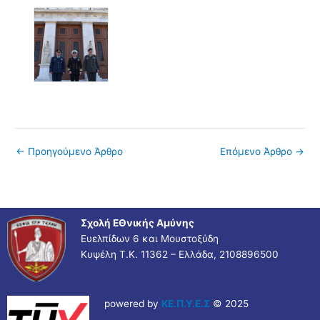
←
Προηγούμενο Άρθρο
Επόμενο Άρθρο
→
Σχολή ΕΘνικής Αμύνης
Ευελπίδων 6 και Μουστοξύδη
Κυψέλη Τ.Κ. 11362 – Ελλάδα, 2108896500
powered by
ΚΕ.Π.Υ.Ε.Σ
© 2025