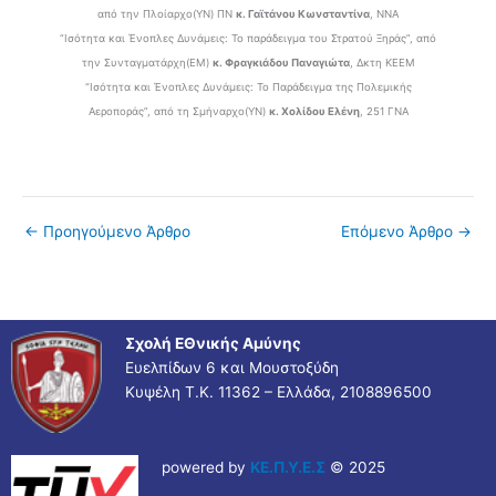
από την Πλοίαρχο(ΥΝ) ΠΝ
κ. Γαϊτάνου Κωνσταντίνα
, ΝΝΑ
“Ισότητα και Ένοπλες Δυνάμεις: Το παράδειγμα του Στρατού Ξηράς”, από
την Συνταγματάρχη(ΕΜ)
κ. Φραγκιάδου Παναγιώτα
, Δκτη ΚΕΕΜ
“Ισότητα και Ένοπλες Δυνάμεις: Το Παράδειγμα της Πολεμικής
Αεροποράς”, από τη Σμήναρχο(ΥΝ)
κ. Χολίδου Ελένη
, 251 ΓΝΑ
←
Προηγούμενο Άρθρο
Επόμενο Άρθρο
→
Σχολή ΕΘνικής Αμύνης
Ευελπίδων 6 και Μουστοξύδη
Κυψέλη Τ.Κ. 11362 – Ελλάδα, 2108896500
powered by
ΚΕ.Π.Υ.Ε.Σ
© 2025