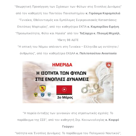
“Θεωρητική Προσέγγιση των Σχέσεων των Φύλων στις Ένοπλες Δυνάμεις”
από τον καθηγητή του Παντείου Πανεπιστημίου
κ. Γεράσιμο Καραμπελιά
“Γυναίκα, Εθελοντισμός και Εμπόλεμες Συγκρουσιακές Καταστάσεις:
Επιτόπιες Μαρτυρίες”, από την καθηγήτρια ΕΚΠΑ
κ. Καμπερίδου Ειρήνη
“Προσωπικότητα, Φύλο και Ηγεσία” από τον
Ταξίαρχο κ. Πλουμή Μιχαήλ
,
Υδκτη 98 ΑΔΤΕ
“Η οπτική του Νόμου απέναντι στη Γυναίκα – Ελληνίδα ως οντότητα /
άνθρωπος”, από την καθηγήτρια ΕΚΔΑΑ
κ. Πολιτοπούλου Αναστασία
“Η πορεία ένταξης των γυναικών στις στρατιωτικές σχολές: Το
παράδειγμα της ΣΣΕ”, από τον καθηγητή Στρ. Κοινωνιολογίας
κ. Καφφέ
Γεώργι
ο
“Ισότητα και Ένοπλες Δυνάμεις: Το παράδειγμα του Πολεμικού Ναυτικού”,