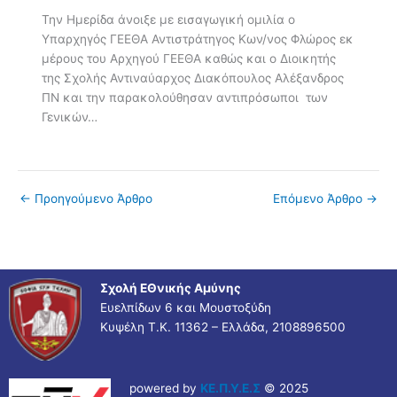
Την Ημερίδα άνοιξε με εισαγωγική ομιλία ο
Υπαρχηγός ΓΕΕΘΑ Αντιστράτηγος Κων/νος Φλώρος εκ
μέρους του Αρχηγού ΓΕΕΘΑ καθώς και ο Διοικητής
της Σχολής Αντιναύαρχος Διακόπουλος Αλέξανδρος
ΠΝ και την παρακολούθησαν αντιπρόσωποι των
Γενικών…
←
Προηγούμενο Άρθρο
Επόμενο Άρθρο
→
Σχολή ΕΘνικής Αμύνης
Ευελπίδων 6 και Μουστοξύδη
Κυψέλη Τ.Κ. 11362 – Ελλάδα, 2108896500
powered by
ΚΕ.Π.Υ.Ε.Σ
© 2025