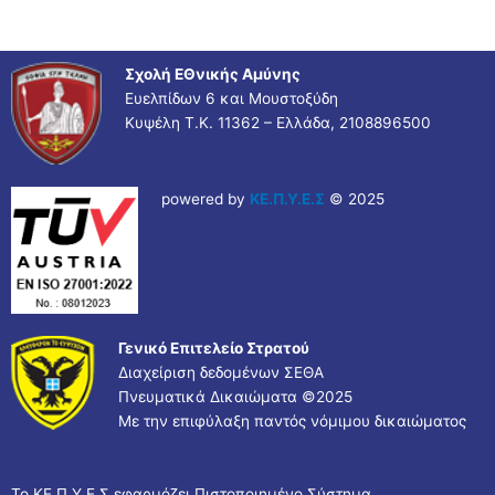
Σχολή ΕΘνικής Αμύνης
Ευελπίδων 6 και Μουστοξύδη
Κυψέλη Τ.Κ. 11362 – Ελλάδα, 2108896500
powered by
ΚΕ.Π.Υ.Ε.Σ
© 2025
Γενικό Επιτελείο Στρατού
Διαχείριση δεδομένων ΣΕΘΑ
Πνευματικά Δικαιώματα ©
2025
Με την επιφύλαξη παντός νόμιμου δικαιώματος
Το ΚΕ.Π.Υ.Ε.Σ εφαρμόζει Πιστοποιημένο Σύστημα