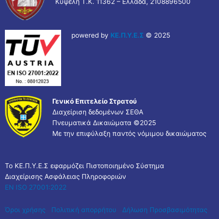
Κυψέλη Τ.Κ. 11362 – Ελλάδα, 2108896500
powered by
ΚΕ.Π.Υ.Ε.Σ
© 2025
Γενικό Επιτελείο Στρατού
Διαχείριση δεδομένων ΣΕΘΑ
Πνευματικά Δικαιώματα ©
2025
Με την επιφύλαξη παντός νόμιμου δικαιώματος
Το ΚΕ.Π.Υ.Ε.Σ εφαρμόζει Πιστοποιημένο Σύστημα
Διαχείρισης Ασφάλειας Πληροφοριών
EN ISO 27001:2022
Όροι χρήσης
Πολιτική απορρήτου
Δήλωση Προσβασιμότητας