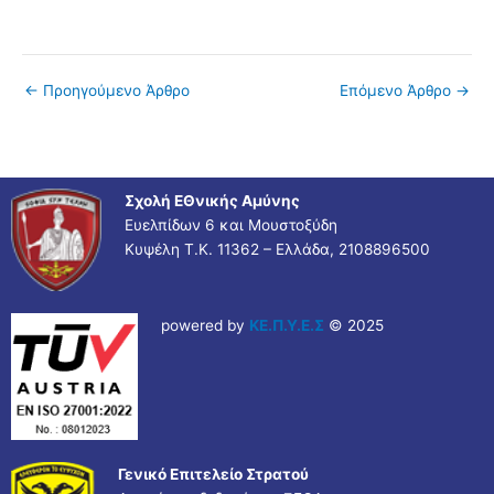
←
Προηγούμενο Άρθρο
Επόμενο Άρθρο
→
Σχολή ΕΘνικής Αμύνης
Ευελπίδων 6 και Μουστοξύδη
Κυψέλη Τ.Κ. 11362 – Ελλάδα, 2108896500
powered by
ΚΕ.Π.Υ.Ε.Σ
© 2025
Γενικό Επιτελείο Στρατού