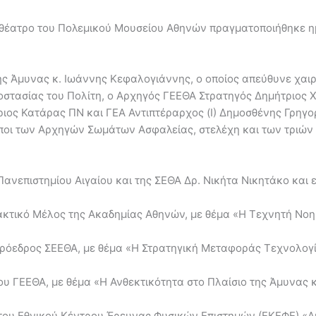
θέατρο του Πολεμικού Μουσείου Αθηνών πραγματοποιήθηκε ημ
ς Άμυνας κ. Ιωάννης Κεφαλογιάννης, ο οποίος απεύθυνε χαιρ
στασίας του Πολίτη, ο Αρχηγός ΓΕΕΘΑ Στρατηγός Δημήτριος Χ
ιος Κατάρας ΠΝ και ΓΕΑ Αντιπτέραρχος (Ι) Δημοσθένης Γρηγο
ποι των Αρχηγών Σωμάτων Ασφαλείας, στελέχη και των τριώ
Πανεπιστημίου Αιγαίου και της ΣΕΘΑ Δρ. Νικήτα Νικητάκο και
Τακτικό Μέλος της Ακαδημίας Αθηνών, με θέμα «Η Τεχνητή Νο
 Πρόεδρος ΣΕΕΘΑ, με θέμα «Η Στρατηγική Μεταφοράς Τεχνολο
ου ΓΕΕΘΑ, με θέμα «Η Ανθεκτικότητα στο Πλαίσιο της Άμυνας 
του Εθνικού Κέντρου Έρευνας Φυσικών Επιστημών (ΕΚΕΦΕ) «Δ