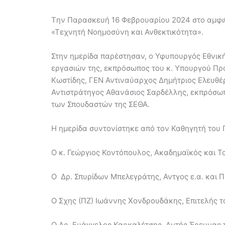
Tην Παρασκευή 16 Φεβρουαρίου 2024 στο αμφι
«Τεχνητή Νοημοσύνη και Ανθεκτικότητα».
Στην ημερίδα παρέστησαν, ο Υφυπουργός Εθνική
εργασιών της, εκπρόσωπος του κ. Υπουργού Προ
Κωστίδης, ΓΕΝ Αντιναύαρχος Δημήτριος Ελευθέρ
Αντιστράτηγος Αθανάσιος Σαρδέλλης, εκπρόσω
των Σπουδαστών της ΣΕΘΑ.
Η ημερίδα συντονίστηκε από τον Καθηγητή του 
Ο κ. Γεώργιος Κοντόπουλος, Ακαδημαϊκός και 
Ο Δρ. Σπυρίδων Μπελεγράτης, Αντγος ε.α. και
Ο Σχης (ΠΖ) Ιωάννης Χονδρουδάκης, Επιτελής τ
Ο Δρ. Ευάγγελος Καρκαλέτσης, Δντής Έρευνας 