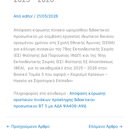
Από
editor
/
21/05/2026
Απόφαση κύρωσης πίνακα ωρομίσθιου διδακτικού
προσωπικού με σύμβαση εργασίας ιδιωτικού δικαίου
ορισμένου χρόνου στη Σχολή Εθνικής Άμυνας (ΣΕΘΑ)
για κάλυψη αναγκών της 78ης Εκπαιδευτικής Σειράς
(ΕΣ) Φοίτησης Διά Παρουσίας (ΦΔΠ) και της 16ης
Εκπαιδευτικής Σειράς (ΕΣ) Φοίτησης Εξ Αποστάσεως
(ΦΕΑ), για το ακαδημαϊκό έτος 2025 – 2026 στον
Βασικό Τομέα 5 που αφορά « Χειρισμό Κρίσεων –
Ηγεσία σε Στρατηγικό Επίπεδο»
Πληροφορίες στο σύνδεσμο :
Απόφαση κύρωσης
οριστικών πινάκων πρόσληψης διδακτικου
προσωπικου ΒΤ 5 με ΑΔΑ ΨΑ406-ΑΨΔ
←
Προηγούμενο Άρθρο
Επόμενο Άρθρο
→