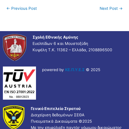
←
Previous Post
Next Post
→
Σχολή ΕΘνικής Αμύνης
Ευελπίδων 6 και Μουστοξύδη
Κυψέλη Τ.Κ. 11362 – Ελλάδα, 2108896500
powered by
ΚΕ.Π.Υ.Ε.Σ
© 2025
Γενικό Επιτελείο Στρατού
Διαχείριση δεδομένων ΣΕΘΑ
Πνευματικά Δικαιώματα ©
2025
Με την επιφύλαξη παντός νόμιμου δικαιώματος